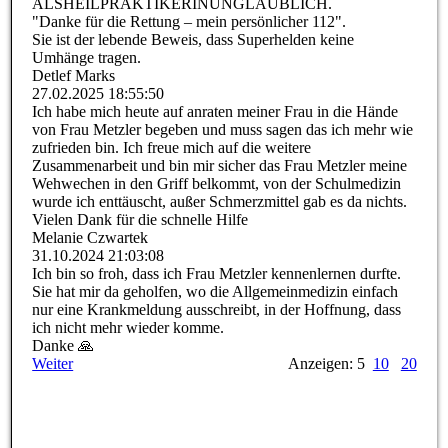
ALSHEILPRAKTIKERINUNGLA­UBLICH.­
"Danke für die Rettung – mein persönlicher 112".
Sie ist der lebende Beweis, dass Superhelden keine
Umhänge tragen.
Detlef Marks
27.02.2025
18:55:50
Ich habe mich heute auf anraten meiner Frau in die Hände
von Frau Metzler begeben und muss sagen das ich mehr wie
zufrieden bin. Ich freue mich auf die weitere
Zusammenarbeit und bin mir sicher das Frau Metzler meine
Wehwechen in den Griff belkommt, von der Schulmedizin
wurde ich enttäuscht, außer Schmerzmittel gab es da nichts.
Vielen Dank für die schnelle Hilfe
Melanie Czwartek
31.10.2024
21:03:08
Ich bin so froh, dass ich Frau Metzler kennenlernen durfte.
Sie hat mir da geholfen, wo die Allgemeinmedizin einfach
nur eine Krankmeldung ausschreibt, in der Hoffnung, dass
ich nicht mehr wieder komme.
Danke 🙏
Weiter
Anzeigen: 5
10
20