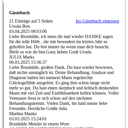
Gästebuch
21 Einträge auf 5 Seiten
Ins Gästebuch eintragen
Ursula Ben.
03.04.2025
08:03:06
Liebe Brunhilde, ich muss dir mal wieder DANKE sagen
für die tolle Hilfe , die mir besonders im letzten Jahr so
geholfen hat. Du bist immer da wenn man dich braucht.
Bleib so wie du bist.Ganz lieben Gruß Ursula
JULIA Marks
06.03.2025
15:36:37
Liebe Brunhilde, großen Dank. Du hast wieder bewiesen,
daß nichts unmöglich ist. Deine Behandlung, Analyse und
Diagnose haben bei meinem Mann regelrechte
Glücksgefühle ausgelöst. Es ging ihm schon lange nicht
mehr so gut. Du hast einen skeptisch und kritisch denkenden
Mann mit viel Zeit und Einfühlsamkeit helfen können. Voller
Vertrauen freut er sich schon auf den nächsten
Behandlungstermin. Vielen Dank, bis bald meine liebe
Freundin. Herzliche Grüße Julia
Martina Manke
03.03.2025
15:24:01
Brunhilde Metzler in einem Wort: