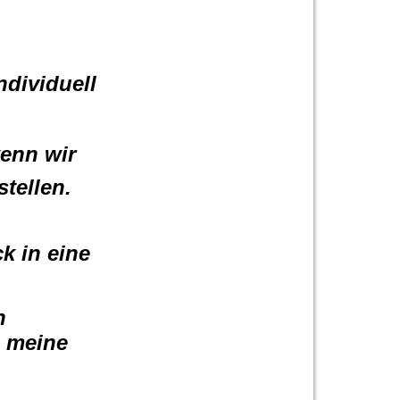
dividuell
wenn wir
tellen.
k in eine
n
n meine