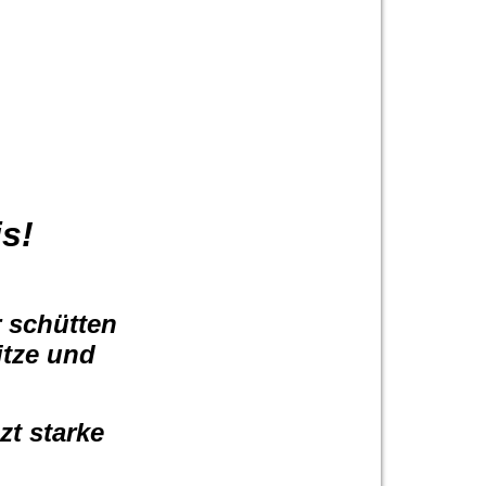
s!
r schütten
itze und
zt starke