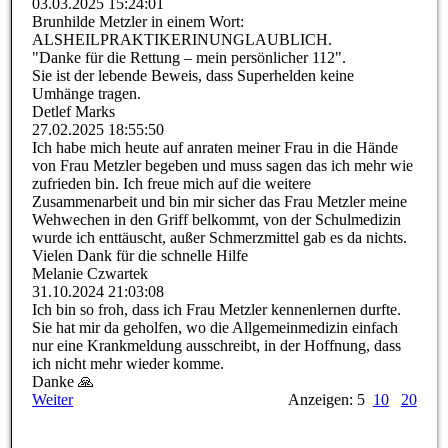
03.03.2025
15:24:01
Brunhilde Metzler in einem Wort:
ALSHEILPRAKTIKERINUNGLA­UBLICH.­
"Danke für die Rettung – mein persönlicher 112".
Sie ist der lebende Beweis, dass Superhelden keine
Umhänge tragen.
Detlef Marks
27.02.2025
18:55:50
Ich habe mich heute auf anraten meiner Frau in die Hände
von Frau Metzler begeben und muss sagen das ich mehr wie
zufrieden bin. Ich freue mich auf die weitere
Zusammenarbeit und bin mir sicher das Frau Metzler meine
Wehwechen in den Griff belkommt, von der Schulmedizin
wurde ich enttäuscht, außer Schmerzmittel gab es da nichts.
Vielen Dank für die schnelle Hilfe
Melanie Czwartek
31.10.2024
21:03:08
Ich bin so froh, dass ich Frau Metzler kennenlernen durfte.
Sie hat mir da geholfen, wo die Allgemeinmedizin einfach
nur eine Krankmeldung ausschreibt, in der Hoffnung, dass
ich nicht mehr wieder komme.
Danke 🙏
Weiter
Anzeigen: 5
10
20